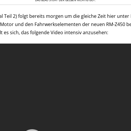
DAS BLAU STEHT DER GELBEN RICHTIG GUT.
l Teil 2) folgt bereits morgen um die gleiche Zeit hier unt
otor und den Fahrwerkselementen der neuen RM-Z450 bes
t es sich, das folgende Video intensiv anzusehen: