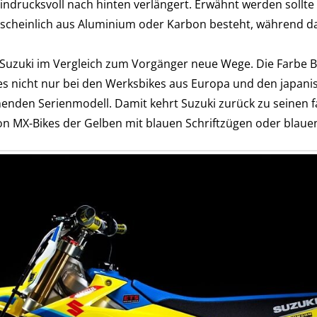
ndrucksvoll nach hinten verlängert. Erwähnt werden sollte an
scheinlich aus Aluminium oder Karbon besteht, während da
Suzuki im Vergleich zum Vorgänger neue Wege. Die Farbe Bla
dies nicht nur bei den Werksbikes aus Europa und den japan
den Serienmodell. Damit kehrt Suzuki zurück zu seinen fa
von MX-Bikes der Gelben mit blauen Schriftzügen oder blau