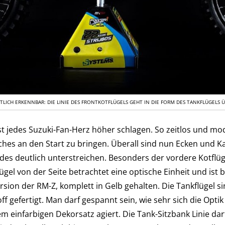
TLICH ERKENNBAR: DIE LINIE DES FRONTKOTFLÜGELS GEHT IN DIE FORM DES TANKFLÜGELS Ü
ässt jedes Suzuki-Fan-Herz höher schlagen. So zeitlos und mo
ches an den Start zu bringen. Überall sind nun Ecken und Ka
es deutlich unterstreichen. Besonders der vordere Kotflü
lügel von der Seite betrachtet eine optische Einheit und is
ion der RM-Z, komplett in Gelb gehalten. Die Tankflügel sin
f gefertigt. Man darf gespannt sein, wie sehr sich die Opti
 einfarbigen Dekorsatz agiert. Die Tank-Sitzbank Linie darf